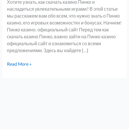
Хотите узнать, как скачать казино Пинко и
все
насладиться увлекательными играми? В этой статье
о
мы расскажем вам обо всем, что нужно знать о Пинко
бонусах,
казино, его игровых возможностях и бонусах. Начнем!
играх
Пинко казино: официальный сайт Перед тем как
и
скачать казино Пинко, важно зайти на Пинко казино
возможностях!
официальный сайт и ознакомиться со всеми
предложениями. Здесь вы найдете […]
Read More »