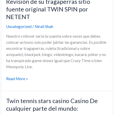
Revisión de su tragaperras sitio
Revisión
de
fuente original TWIN SPIN por
su
NETENT
tragaperras
sitio
Uncategorized
/
Nirali Shah
fuente
Nuestro rollover serí­a la cuantía sobre veces que debes
original
colocar un bono suin poder jubilar las ganancias. Es posible
TWIN
encontrar tragaperras, ruleta (tradicional y sobre
SPIN
avispado), blackjack, bingo, videobingo, bacará, póker y no
por
ha transpirado game shows igual que Crazy Time o bien
NETENT
Monopoly Live.
Read More »
Twin tennis stars casino Casino De
Twin
tennis
cualquier parte del mundo:
stars