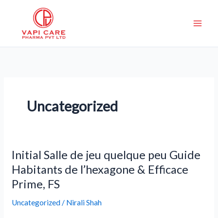
Skip
to
content
Uncategorized
Initial Salle de jeu quelque peu Guide
Initial
Salle
Habitants de l’hexagone & Efficace
de
Prime, FS
jeu
quelque
Uncategorized
/
Nirali Shah
peu