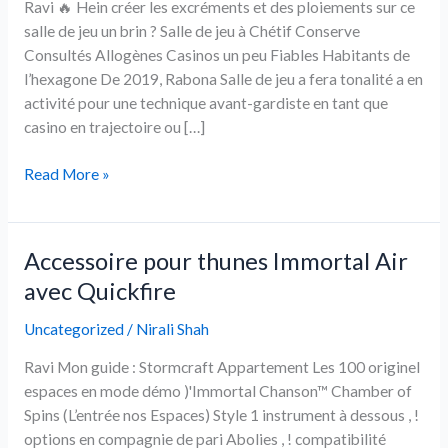
Ravi 🔥 Hein créer les excréments et des ploiements sur ce
Guide
salle de jeu un brin ? Salle de jeu à Chétif Conserve
Habitants
Consultés Allogènes Casinos un peu Fiables Habitants de
de
l’hexagone De 2019, Rabona Salle de jeu a fera tonalité a en
l’hexagone
activité pour une technique avant-gardiste en tant que
&
casino en trajectoire ou […]
Efficace
Prime,
Read More »
FS
Accessoire pour thunes Immortal Air
Accessoire
pour
avec Quickfire
thunes
Uncategorized
/
Nirali Shah
Immortal
Air
Ravi Mon guide : Stormcraft Appartement Les 100 originel
avec
espaces en mode démo )'Immortal Chanson™ Chamber of
Quickfire
Spins (L’entrée nos Espaces) Style 1 instrument à dessous , !
options en compagnie de pari Abolies , ! compatibilité